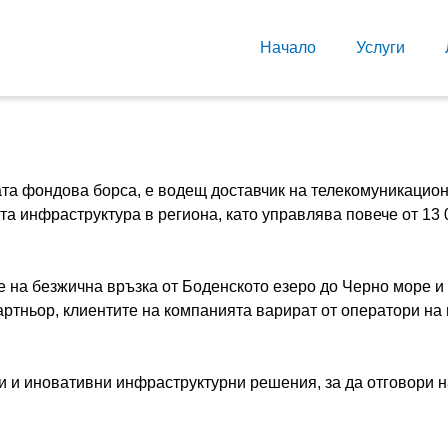
Начало
Услуги
ката фондова борса, е водещ доставчик на телекомуникаци
а инфраструктура в региона, като управлява повече от 13 
е на безжична връзка от Боденското езеро до Черно море и
партньор, клиентите на компанията варират от оператори на
ни и иновативни инфраструктурни решения, за да отговори 