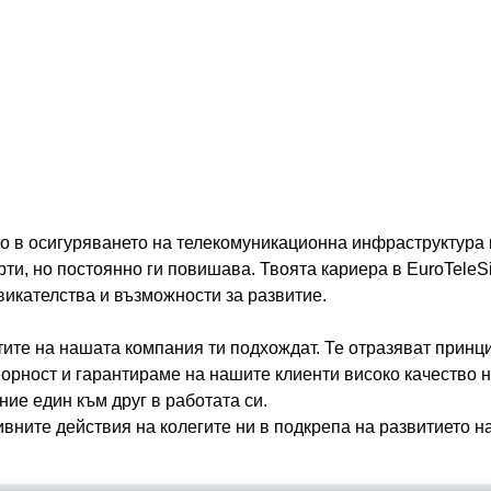
цел: Тази бисквитка, зададена 
тчитане.
използва за поддръжка на Clo
Management.
срок на годност: 30 минути
Отказ на всички
Приемам избраното
о в осигуряването на телекомуникационна инфраструктура 
рти, но постоянно ги повишава. Твоята кариера в EuroTeleS
викателства и възможности за развитие.
е на нашата компания ти подхождат. Те отразяват принцип
рност и гарантираме на нашите клиенти високо качество н
ие един към друг в работата си.
вните действия на колегите ни в подкрепа на развитието на