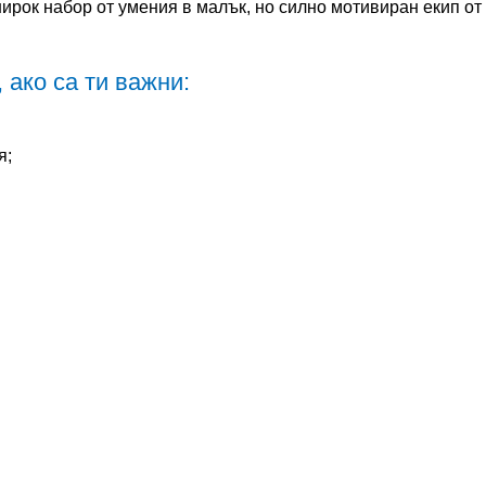
ирок набор от умения в малък, но силно мотивиран екип от
, ако са ти важни:
 site may use necessary, functional and analytics cookies, as described bel
мо
я;
Необходими бисквитки:
новната функционалност
име: gdpr
доставчик: INFINUM
ален
цел: Определя дали посетител
за съгласие за бисквитки. Тов
пълнителна
и повишена сигурност на
полето за съгласие за бискви
представено отново при повт
срок на годност: 1 година 1 м
име: __cf_bm
уга за анализ, които
доставчик: vimeo
вна статистика за