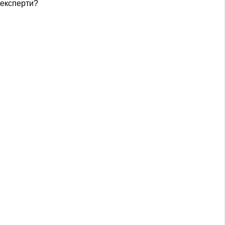
 експерти?
ow from the
Privacy Policy
:
ят е приел полето
а гарантира, че
тки няма да бъде
орно въвеждане.
есец 4 дни