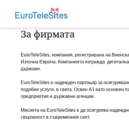
За фирмата
EuroTeleSites, компания, регистрирана на Виенс
Източна Европа. Компанията изгражда дигиталнат
държави.
EuroTeleSites е надежден партньор за осигуряван
подобни услуги, в света. Освен A1 като основен 
предприятия и държавни агенции.
Мисията на EuroTeleSites е да осигурява надежд
свързаност в съвременния свят.