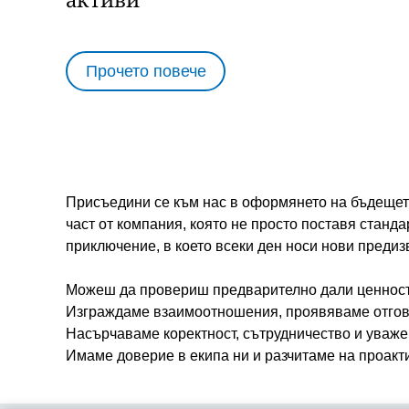
посещенията и о
Прочето повече
Присъедини се към нас в оформянето на бъдещет
част от компания, която не просто поставя станда
приключение, в което всеки ден носи нови предиз
Можеш да провериш предварително дали ценностит
Изграждаме взаимоотношения, проявяваме отгово
Насърчаваме коректност, сътрудничество и уважен
Имаме доверие в екипа ни и разчитаме на проакти