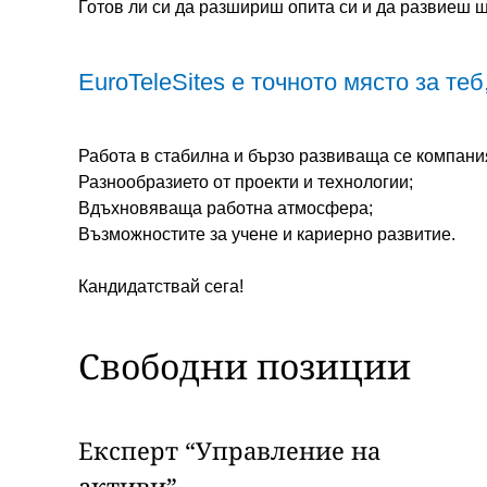
Готов ли си да разшириш опита си и да развиеш ш
EuroTeleSites е точното място за теб
Please choose whether this
Необходи
Работа в стабилна и бързо развиваща се компани
Разнообразието от проекти и технологии;
Бисквитки за ос
Вдъхновяваща работна атмосфера;
на уебсайта.
Възможностите за учене и кариерно развитие.
Функцион
Кандидатствай сега!
Бисквитки за до
функционалност 
Свободни позиции
уебсайта.
Анализ
Експерт “Управление на
Бисквитки за усл
активи”
създават ежедне