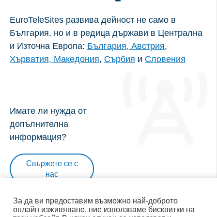
EuroTeleSites развива дейност не само в
Необходими бисквитки:
България, но и в редица държави в Централна
име: gdpr
и Източна Европа:
България
, Австрия
,
доставчик: INFINUM
Хърватия,
Македония
,
Сърбия
и
Словения
цел: Определя дали посетителят е приел
полето за съгласие за бисквитки. Това
гарантира, че полето за съгласие за бисквитки
Имате ли нужда от
няма да бъде представено отново при
допълнителна
повторно въвеждане.
информация?
срок на годност: 1 година 1 месец 4 дни
име: __cf_bm
Свържете се с
доставчик: vimeo
нас
цел: Тази бисквитка, зададена от Cloudflare, се
използва за поддръжка на Cloudflare Bot
За да ви предоставим възможно най-доброто
онлайн изживяване, ние използваме бисквитки на
Management.