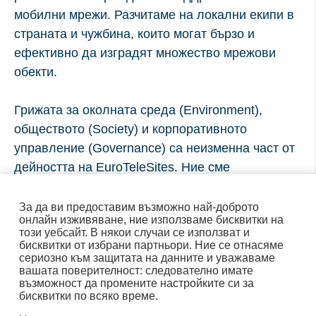
мобилни мрежи. Разчитаме на локални екипи в
страната и чужбина, които могат бързо и
ефективно да изградят множество мрежови
обекти.
Грижата за околната среда (Environment),
обществото (Society) и корпоративното
управление (Governance) са неизменна част от
дейността на EuroTeleSites. Ние сме
иновативна технологична компания и нашата
амбиция е да бъдем сред най-добрите. Това се
За да ви предоставим възможно най-доброто
онлайн изживяване, ние използваме бисквитки на
отнася и за устойчивото развитие на нашия
този уебсайт. В някои случаи се използват и
бизнес.
бисквитки от избрани партньори. Ние се отнасяме
сериозно към защитата на данните и уважаваме
вашата поверителност: следователно имате
възможност да промените настройките си за
бисквитки по всяко време.