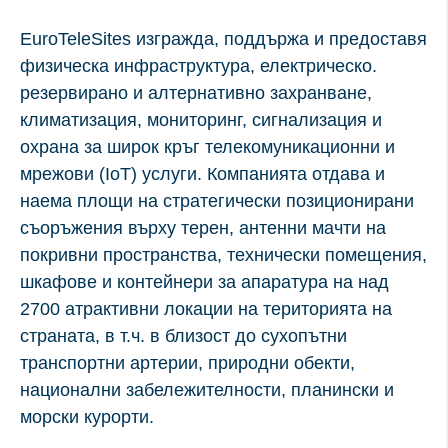
EuroTeleSites изгражда, поддържа и предоставя
Необходими бисквитки:
физическа инфраструктура, електрическо.
име: gdpr
резервирано и алтернативно захранване,
доставчик: INFINUM
климатизация, мониторинг, сигнализация и
цел: Определя дали посетителят е приел
охрана за широк кръг телекомуникационни и
полето за съгласие за бисквитки. Това
мрежови (IoT) услуги. Компанията отдава и
наема площи на стратегически позиционирани
гарантира, че полето за съгласие за бисквитки
съоръжения върху терен, антенни мачти на
няма да бъде представено отново при
покривни пространства, технически помещения,
повторно въвеждане.
шкафове и контейнери за апаратура на над
срок на годност: 1 година 1 месец 4 дни
2700 атрактивни локации на територията на
име: __cf_bm
страната, в т.ч. в близост до сухопътни
доставчик: vimeo
транспортни артерии, природни обекти,
цел: Тази бисквитка, зададена от Cloudflare, се
национални забележителности, планински и
използва за поддръжка на Cloudflare Bot
морски курорти.
Management.