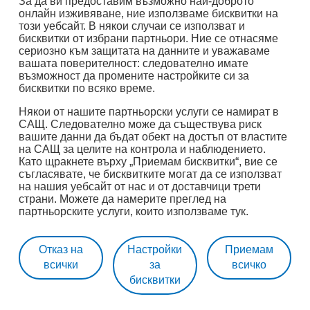
За да ви предоставим възможно най-доброто
онлайн изживяване, ние използваме бисквитки на
Cookie Settings
eurotelesites.com
eurotelesites.at
този уебсайт. В някои случаи се използват и
Необходими бисквитки:
бисквитки от избрани партньори. Ние се отнасяме
eurotelesites.hr
eurotelesites.mk
eurotelesites.rs
сериозно към защитата на данните и уважаваме
име: gdpr
вашата поверителност: следователно имате
eurotelesites.si
възможност да промените настройките си за
доставчик: INFINUM
бисквитки по всяко време.
цел: Определя дали посетителят е приел
Някои от нашите партньорски услуги се намират в
полето за съгласие за бисквитки. Това
САЩ. Следователно може да съществува риск
вашите данни да бъдат обект на достъп от властите
гарантира, че полето за съгласие за бисквитки
на САЩ за целите на контрола и наблюдението.
няма да бъде представено отново при
Като щракнете върху „Приемам бисквитки“, вие се
съгласявате, че бисквитките могат да се използват
повторно въвеждане.
на нашия уебсайт от нас и от доставчици трети
срок на годност: 1 година 1 месец 4 дни
страни. Можете да намерите преглед на
партньорските услуги, които използваме тук.
име: __cf_bm
доставчик: vimeo
Отказ на
Настройки
Приемам
Отказ на
Приемам
Приемам
цел: Тази бисквитка, зададена от Cloudflare, се
всички
за
всичко
всички
избраното
всичко
бисквитки
използва за поддръжка на Cloudflare Bot
Management.