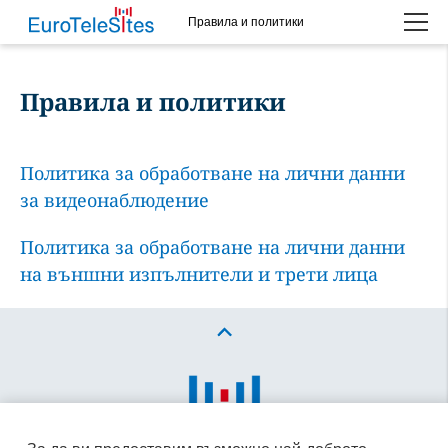
Правила и политики
Please choose whether this site may use necessary, functional and
analytics cookies, as described below from the
Privacy Policy
:
Правила и политики
Необходимо
Бисквитки за основната функционалност на
Политика за обработване на лични данни
уебсайта.
за видеонаблюдение
Функционален
Политика за обработване на лични данни
Бисквитки за допълнителна функционалност и
на външни изпълнители и трети лица
повишена сигурност на уебсайта.
Анализ
Бисквитки за услуга за анализ, които създават
ежедневна статистика за посещенията и
отчитане.