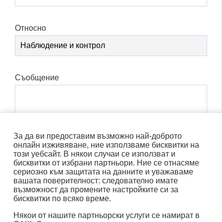
Необходими бисквитки:
Относно
име: gdpr
доставчик: INFINUM
цел: Определя дали посетителят е приел
Съобщение
полето за съгласие за бисквитки. Това
гарантира, че полето за съгласие за бисквитки
няма да бъде представено отново при
повторно въвеждане.
За да ви предоставим възможно най-доброто
срок на годност: 1 година 1 месец 4 дни
онлайн изживяване, ние използваме бисквитки на
този уебсайт. В някои случаи се използват и
име: __cf_bm
бисквитки от избрани партньори. Ние се отнасяме
сериозно към защитата на данните и уважаваме
доставчик: vimeo
изпратете
вашата поверителност: следователно имате
цел: Тази бисквитка, зададена от Cloudflare, се
възможност да промените настройките си за
бисквитки по всяко време.
използва за поддръжка на Cloudflare Bot
Management.
Някои от нашите партньорски услуги се намират в