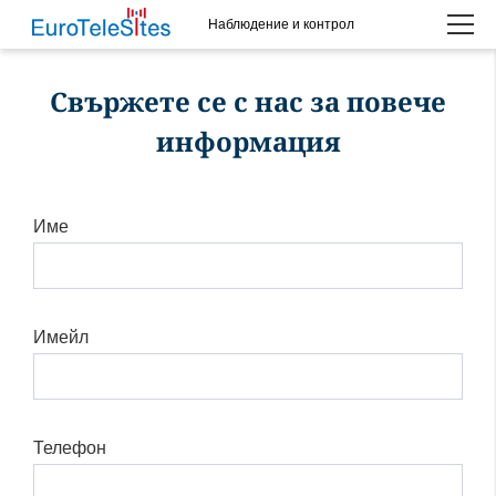
Наблюдение и контрол
Please choose whether this site may use necessary, functional and
analytics cookies, as described below from the
Privacy Policy
:
Свържете се с нас за повече
Необходимо
информация
Бисквитки за основната функционалност на
уебсайта.
Име
Функционален
Бисквитки за допълнителна функционалност и
повишена сигурност на уебсайта.
Имейл
Анализ
Бисквитки за услуга за анализ, които създават
ежедневна статистика за посещенията и
Телефон
отчитане.